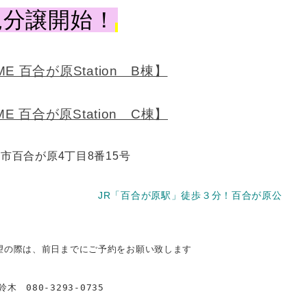
規分譲開始！
ME 百合が原Station B棟】
ME 百合が原Station C棟】
市百合が原4丁目8番15号
JR「百合が原駅」徒歩３分！百合が原公
望の際は、前日までにご予約をお願い致します
木 080-3293-0735