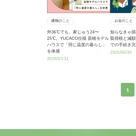
建物のこと
お金のこと
外36℃でも、家じゅう24〜
知らなきゃ損
25℃。YUCACO仕様 苗穂モデル
取得税と減額
ハウスで「同じ温度の暮らし」
での手続き完
を体感
2025/06/30
2025/07/31
1