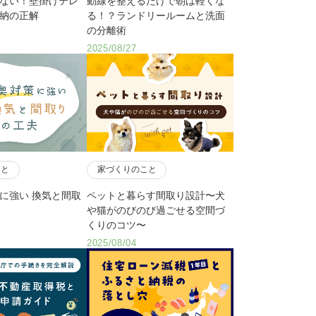
ない！壁掛けテレ
動線を整えるだけで朝は軽くな
納の正解
る！？ランドリールームと洗面
の分離術
2025/08/27
こと
家づくりのこと
に強い 換気と間取
ペットと暮らす間取り設計〜犬
や猫がのびのび過ごせる空間づ
くりのコツ〜
2025/08/04