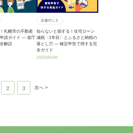
お金のこと
！札幌市の不動産
知らないと損する！住宅ローン
申請ガイド ― 道庁
減税〈1年目〉とふるさと納税の
全解説
落とし穴 ― 確定申告で得する完
全ガイド
2025/06/30
次へ >
2
3