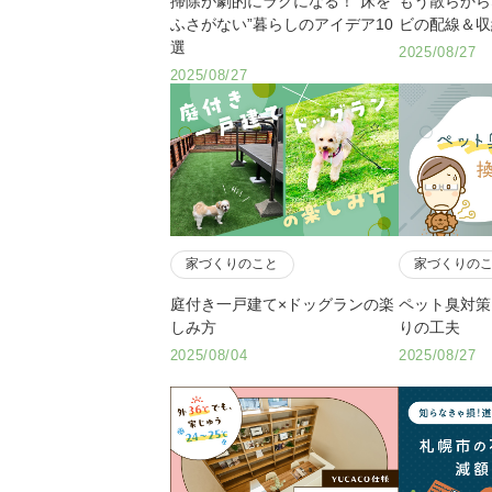
掃除が劇的にラクになる！”床を
もう散らから
ふさがない”暮らしのアイデア10
ビの配線＆収
選
2025/08/27
2025/08/27
家づくりのこと
家づくりの
庭付き一戸建て×ドッグランの楽
ペット臭対策
しみ方
りの工夫
2025/08/04
2025/08/27