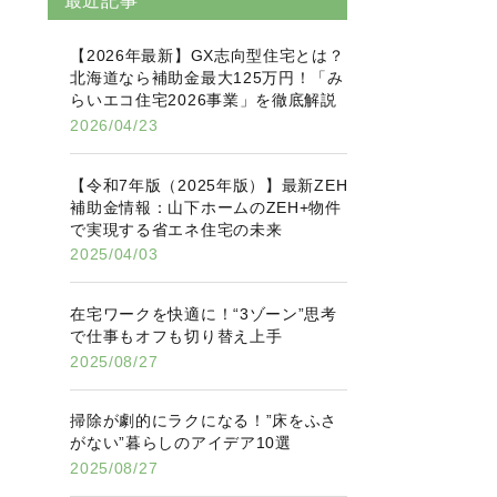
最近記事
【2026年最新】GX志向型住宅とは？
北海道なら補助金最大125万円！「み
らいエコ住宅2026事業」を徹底解説
2026/04/23
【令和7年版（2025年版）】最新ZEH
補助金情報：山下ホームのZEH+物件
で実現する省エネ住宅の未来
2025/04/03
在宅ワークを快適に！“3ゾーン”思考
で仕事もオフも切り替え上手
2025/08/27
掃除が劇的にラクになる！”床をふさ
がない”暮らしのアイデア10選
2025/08/27