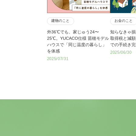
建物のこと
お金のこと
外36℃でも、家じゅう24〜
知らなきゃ損
25℃。YUCACO仕様 苗穂モデル
取得税と減額
ハウスで「同じ温度の暮らし」
での手続き完
を体感
2025/06/30
2025/07/31