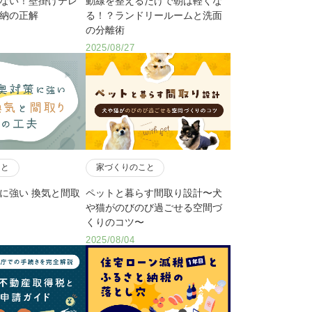
ない！壁掛けテレ
動線を整えるだけで朝は軽くな
納の正解
る！？ランドリールームと洗面
の分離術
2025/08/27
こと
家づくりのこと
に強い 換気と間取
ペットと暮らす間取り設計〜犬
や猫がのびのび過ごせる空間づ
くりのコツ〜
2025/08/04