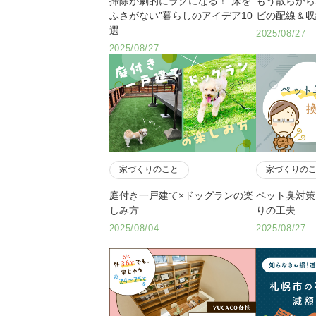
掃除が劇的にラクになる！”床を
もう散らから
ふさがない”暮らしのアイデア10
ビの配線＆収
選
2025/08/27
2025/08/27
家づくりのこと
家づくりの
庭付き一戸建て×ドッグランの楽
ペット臭対策
しみ方
りの工夫
2025/08/04
2025/08/27